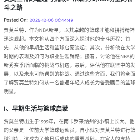
斗之路
Posted On:
2025-12-06 06:44:49
贾莫兰特，作为NBA新星，以其卓越的篮球才能和拼搏精神
迅速崛起。本文将从四个方面深入探讨他的奋斗历程：首
先，从他的早期生活和篮球启蒙谈起；其次，分析他在大学
时期的表现及如何为职业生涯铺路；接着，讨论他在NBA的
新秀赛季所面临的挑战与机遇；最后，评估他在联盟中的发
展，以及未来可能遇到的挑战。通过这些方面，我们将全面
了解贾莫兰特如何从一名普通年轻人成长为备受瞩目的篮球
明星。
1、早期生活与篮球启蒙
贾莫兰特出生于1999年，在南卡罗来纳州的小镇上长大。他
的父亲是一位前大学篮球运动员，自小就对贾莫兰特进行篮
球训练，这成为了他日后成功的重要基础。在家人的支持