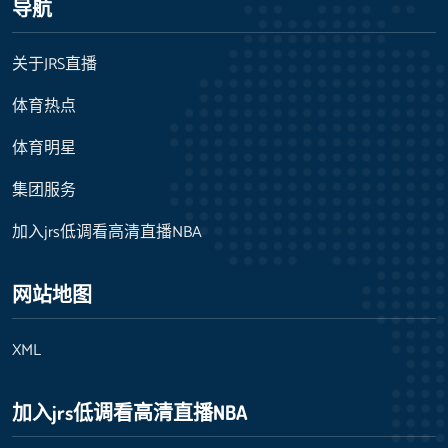
导航
关于JRS直播
体育热点
体育明星
集团服务
加入jrs低调看高清直播NBA
网站地图
XML
加入jrs低调看高清直播NBA