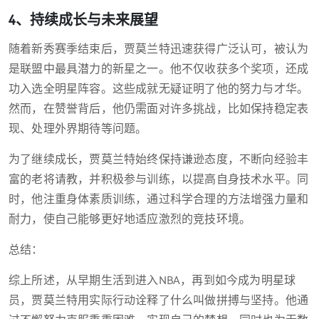
4、持续成长与未来展望
随着新秀赛季结束后，贾莫兰特迅速获得广泛认可，被认为
是联盟中最具潜力的新星之一。他不仅收获多个奖项，还成
功入选全明星阵容。这些成就无疑证明了他的努力与才华。
然而，在赞誉背后，他仍需面对许多挑战，比如保持稳定表
现、处理外界期待等问题。
为了继续成长，贾莫兰特始终保持谦逊态度，不断向经验丰
富的老将请教，并积极参与训练，以提高自身技术水平。同
时，他注重身体素质训练，通过科学合理的方法增强力量和
耐力，使自己能够更好地适应激烈的竞技环境。
总结：
综上所述，从早期生活到进入NBA，再到如今成为明星球
员，贾莫兰特用实际行动诠释了什么叫做拼搏与坚持。他通