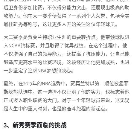
后卫身份参加比赛，不仅得分能力突出，还展现出极高的助
攻能力。他在大一赛季便获得了一系列个人荣誉，包括全美
最佳新秀等称号，这让更多人开始关注这位年轻球员。
大二赛季是贾莫兰特职业生涯的重要转折点。他带领球队进
入NCAA锦标赛，并且取得了优异战绩。在这个过程中，他
不仅增强了自己的领导能力，还提高了抗压能力，让自己能
够适应更高水平的比赛环境。这段经历让他更加成熟，也进
一步坚定了追求NBA梦想的决心。
最终，在2019年的NBA选秀中，贾莫兰特以第二顺位被孟菲
斯灰熊队选中。这一选择不仅证明了他的实力，也标志着他
正式迈入职业联赛的大门。对于一个年轻球员来说，这无疑
是人生中的重大时刻，也是他奋斗旅程的新起点。
3、新秀赛季面临的挑战