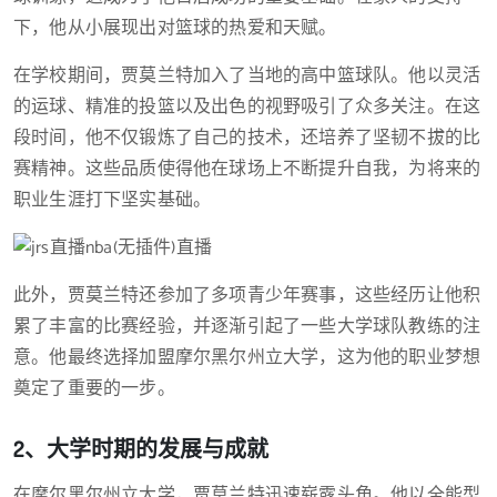
下，他从小展现出对篮球的热爱和天赋。
在学校期间，贾莫兰特加入了当地的高中篮球队。他以灵活
的运球、精准的投篮以及出色的视野吸引了众多关注。在这
段时间，他不仅锻炼了自己的技术，还培养了坚韧不拔的比
赛精神。这些品质使得他在球场上不断提升自我，为将来的
职业生涯打下坚实基础。
此外，贾莫兰特还参加了多项青少年赛事，这些经历让他积
累了丰富的比赛经验，并逐渐引起了一些大学球队教练的注
意。他最终选择加盟摩尔黑尔州立大学，这为他的职业梦想
奠定了重要的一步。
2、大学时期的发展与成就
在摩尔黑尔州立大学，贾莫兰特迅速崭露头角。他以全能型